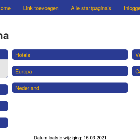
Home
Link toevoegen
Alle startpagina's
Inlogg
na
Hotels
V
Europa
C
Nederland
Datum laatste wijziging: 16-03-2021