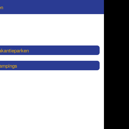
en
akantieparken
ampings